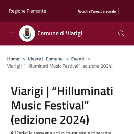
Salta al contenuto principale
|
Regione Piemonte
Accedi all'area personale
Comune di Viarigi
Home
>
Vivere il Comune
>
Eventi
>
Viarigi | “Hilluminati Music Festival” (edizione 2024)
Viarigi | “Hilluminati
Music Festival”
(edizione 2024)
A Viarigi la rassegna artistico-musicale itinerante