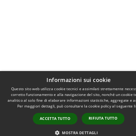
Informazioni sui cookie
Questo sito web utilizza cookie tecnici e assimilati strettamente necess
corretto funzionamento e alla navigazione del sito, nonché un cookie t
analitico al solo fine di elaborare informazioni statistiche, aggregate e 
Per maggiori dettagli, può consultare la cookie policy al seguente
l
RIFIUTA TUTTO
ACCETTA TUTTO
MOSTRA DETTAGLI