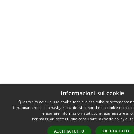
Informazioni sui cookie
Questo sito web utilizza cookie tecnici e assimilati strettamente n
funzionamento e alla navigazione del sito, nonché un cookie tecnico an
elaborare informazioni statistiche, aggregate e ano
Per maggiori dettagli, può consultare la cookie policy al 
RIFIUTA TUTTO
ACCETTA TUTTO