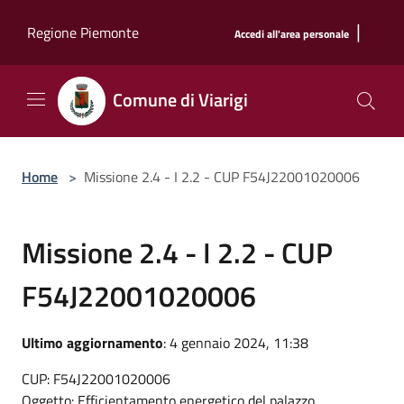
Salta al contenuto principale
|
Regione Piemonte
Accedi all'area personale
Comune di Viarigi
Home
>
Missione 2.4 - I 2.2 - CUP F54J22001020006
Missione 2.4 - I 2.2 - CUP
F54J22001020006
Ultimo aggiornamento
: 4 gennaio 2024, 11:38
CUP: F54J22001020006
Oggetto: Efficientamento energetico del palazzo