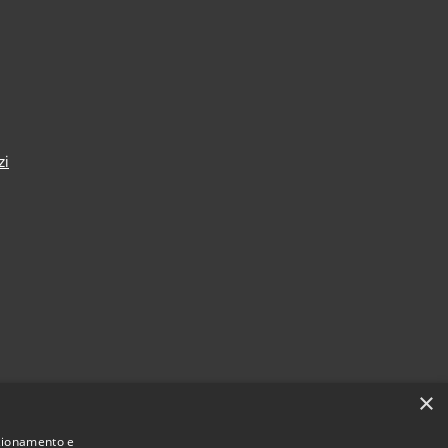
zi
×
nzionamento e