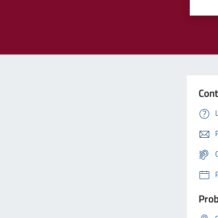
Cont
Prob