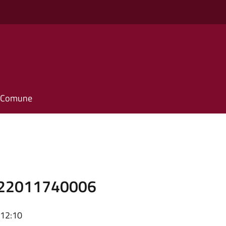
il Comune
1F22011740006
 12:10