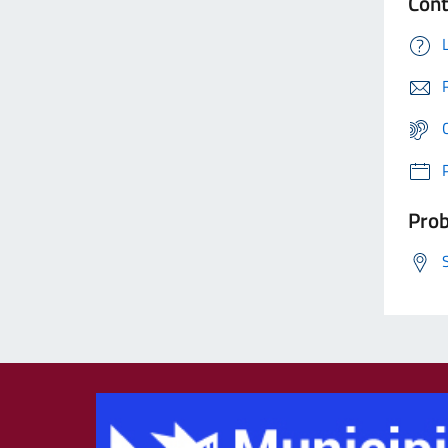
Cont
Prob