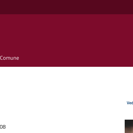
il Comune
Ved
:08