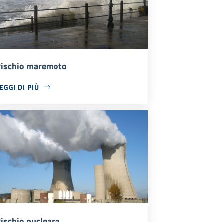
ischio maremoto
EGGI DI PIÙ
ischio nucleare